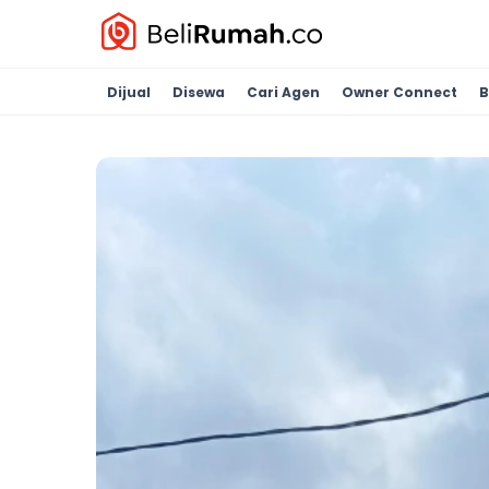
Dijual
Disewa
Cari Agen
Owner Connect
B