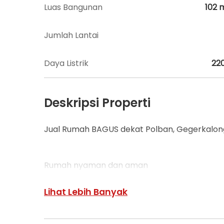
Luas Bangunan
102
Jumlah Lantai
Daya Listrik
22
Deskripsi Properti
Jual Rumah BAGUS dekat Polban, Gegerkalon
Rumah nyaman dan aman
2 lantai
Tata letak nyaman
Lihat Lebih Banyak
Siap huni