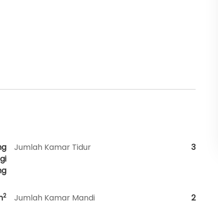
ng
Jumlah Kamar Tidur
3
gi
ng
2
m
Jumlah Kamar Mandi
2