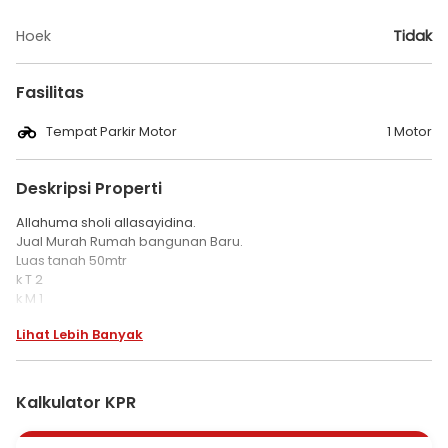
Hoek
Tidak
Fasilitas
Tempat Parkir Motor
1 Motor
Deskripsi Properti
Allahuma sholi allasayidina.
Jual Murah Rumah bangunan Baru.
Luas tanah 50mtr
k T 2
k M 1
Akses mobil carport
Lihat Lebih Banyak
Kalkulator KPR