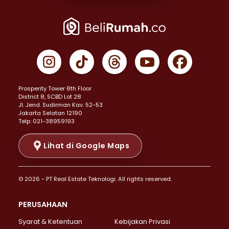
Properti Dijual di Joglo >
Properti Dijual di Jakarta Pusat >
Properti Dijual di Cempaka Putih >
Properti Dijual di Gambir >
Properti Dijual di Johar Baru >
Properti Dijual di Kemayoran >
Prosperity Tower 8th Floor
Properti Dijual di Menteng >
District 8, SCBD Lot 28
Properti Dijual di Senen >
JI. Jend. Sudirman Kav. 52-53
Jakarta Selatan 12190
Properti Dijual di Tanah Abang >
Telp: 021-38959193
Properti Dijual di Cikini >
Properti Dijual di Kramat >
Lihat di Google Maps
Properti Dijual di Pasar Baru >
Properti Dijual di Bendungan Hilir >
© 2026 - PT Real Estate Teknologi. All rights reserved.
Properti Dijual di Jakarta Selatan >
Properti Dijual di Cilandak >
PERUSAHAAN
Properti Dijual di Lebak Bulus >
Syarat & Ketentuan
Kebijakan Privasi
Properti Dijual di Gandaria Selatan >