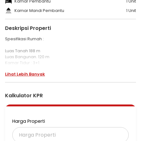
Kamar Pembantu
1 Unit
Kamar Mandi Pembantu
1 Unit
Deskripsi Properti
Spesifikasi Rumah :
Luas Tanah 188 m
Luas Bangunan. 120 m
Kamar Tidur : 3+1
Kamar Mandi : 2+1
Lihat Lebih Banyak
Listrik 3500 Watt
Air PAM
Semi Furnish
Kalkulator KPR
Harga 2.8 M
Selling Point:
Dekat Transmart
Harga Properti
Dekat Sport Club
Dekat Pasar Modern/Segar
Dekat Rumah Sakit