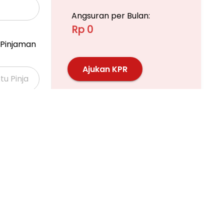
Angsuran per Bulan:
Rp 0
Pinjaman
Ajukan KPR
Pelajari KPR Lebih Lanjut
, Transmart Graha Raya, Pasar Modern Graha Raya.