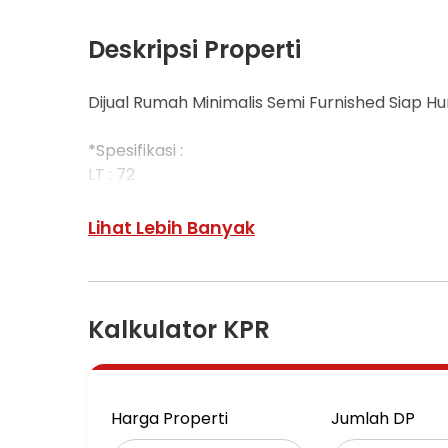
Deskripsi Properti
Dijual Rumah Minimalis Semi Furnished Siap H
*Spesifikasi :
LT : 72
LB : 60
KT : 2
Lihat Lebih Banyak
KM : 1
SHM
Sdh renov baja ringan
Air sumur
Kalkulator KPR
Listrik 2200
Kitchenset
Canopy
AC 2
Harga Properti
Jumlah DP
Lemari pakaian 2