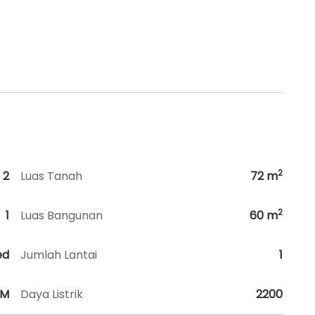
2
2
Luas Tanah
72
m
2
1
Luas Bangunan
60
m
ed
Jumlah Lantai
1
HM
Daya Listrik
2200