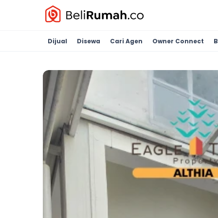
Dijual
Disewa
Cari Agen
Owner Connect
B