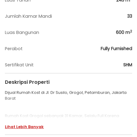
Luas Tanah
243
m
Jumlah Kamar Mandi
33
2
Luas Bangunan
600
m
Perabot
Fully Furnished
Sertifikat Unit
SHM
Deskripsi Properti
Dijual Rumah Kost di Jl. Dr Susilo, Grogol, Petamburan, Jakarta
Barat
Rumah Kost Grogol sebanyak 31 Kamar, Selalu Full Karena
strategis untuk mahasiswa dan karyawan, lokasi berada tepat
Lihat Lebih Banyak
di tengah-tengah antara UNTAR dan TRISAKTI dengan hanya
Jalan Kaki 5 menit.