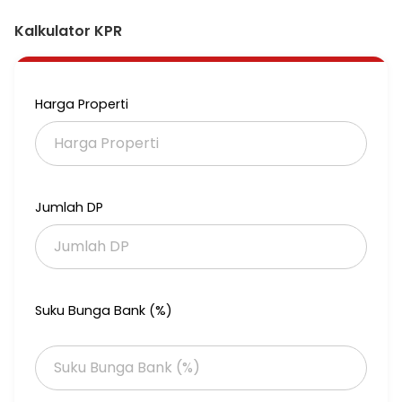
Kalkulator KPR
Occupansi terisi 90-100%
ROI diatas 7% per thn
Harga Properti
Net Income Rp 52,5jt/bln atau Rp 630jt pertahun
LT= 243m2 (12m x 20m)
Jumlah DP
SHM
IMB. 3 1/2 lantai
LB 600m2
Suku Bunga Bank (%)
Kamar : 31 KT (Kamar Mandi Dalam) + 1 Gudang + 2 Kmr Mba
Harga kamar 1,5jt - 3,5jt, org kedua +350rb.