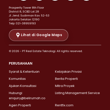
Properti Dijual di Kemayoran >
Prosperity Tower 8th Floor
Properti Dijual di Menteng >
District 8, SCBD Lot 28
Properti Dijual di Senen >
JI. Jend. Sudirman Kav. 52-53
Jakarta Selatan 12190
Properti Dijual di Tanah Abang >
Telp: 021-38959193
Properti Dijual di Cikini >
Properti Dijual di Kramat >
Lihat di Google Maps
Properti Dijual di Pasar Baru >
Properti Dijual di Bendungan Hilir >
© 2026 - PT Real Estate Teknologi. All rights reserved.
Properti Dijual di Jakarta Selatan >
Properti Dijual di Cilandak >
PERUSAHAAN
Properti Dijual di Lebak Bulus >
Syarat & Ketentuan
Kebijakan Privasi
Properti Dijual di Gandaria Selatan >
Properti Dijual di Pondok Labu >
Komunitas
Berita Properti
Properti Dijual di Cipete Selatan >
Ajukan Konsultasi
Mitra Proyek
Properti Dijual di Jagakarsa >
Hubungi:
Listing Management Service
Properti Dijual di Lenteng Agung >
enquiry@belirumah.co
Properti Dijual di Senayan >
Agen Properti
Rentfix.com
Properti Dijual di Pondok Pinang >