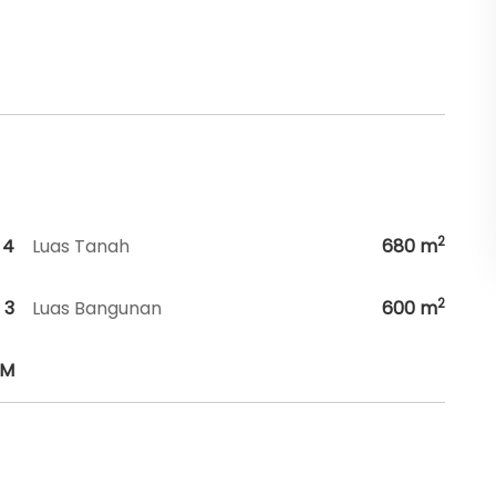
2
4
Luas Tanah
680
m
2
3
Luas Bangunan
600
m
HM