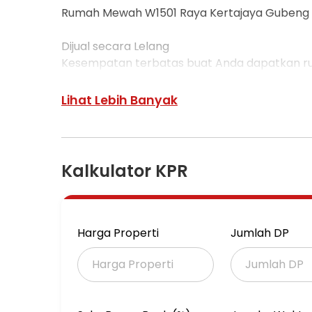
Rumah Mewah W1501 Raya Kertajaya Gubeng
Dijual secara Lelang
Kesempatan terbatas buat Anda dapatkan rum
Raya Kertajaya, Surabaya.
Lihat Lebih Banyak
Rumah ini menawarkan kelengkapan fasilitas s
Anda miliki, utamanya bagi Anda yang mencari 
umum.
Kalkulator KPR
Kondisi properti ini bagus dan memiliki desa
properti ini. Rumah ini berada di area yang m
Detail Properti ini adalah:
Harga Properti
Jumlah DP
- Kamar Tidur: 3
- Kamar Mandi: 2
- Sertifikat: SHM - Sertifikat Hak Milik