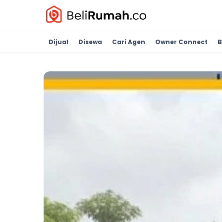
Dijual
Disewa
Cari Agen
Owner Connect
B