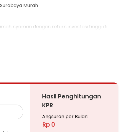
 Surabaya Murah
ah nyaman dengan return investasi tinggi di
erta memiliki nilai tepat yang siap untuk segera
hunian di lokasi yang dekat dengan fasilitas
in unik yang menambah daya tarik dan estetika
udah dijangkau.
Hasil Penghitungan
KPR
Angsuran per Bulan:
Rp 0