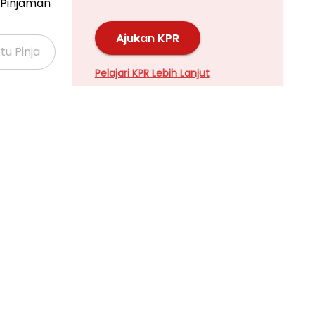
Pinjaman
Ajukan KPR
Pelajari KPR Lebih Lanjut
Properti Dijual di Kalideres >
Properti Dijual di Grogol >