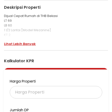
Deskripsi Properti
Dijual Cepat Rumah di THB Bekasi
LT 69
LB 60
1 1/2 Lantai [Model Mezanine]
KT 2
KM 2
Lihat Lebih Banyak
PLN 1300 watt
Row Jalan Lebar
Air PAM
SHM
Kalkulator KPR
Harga 575 Jt Nego
List ABBHIAN
Harga Properti
Jumlah DP