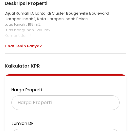
Deskripsi Properti
Dijual Rumah 1,5 Lantai di Cluster Bougenville Boulevard
Harapan Indah 1, Kota Harapan Indah Bekasi
Luas tanah : 199 m2
Luas bangunan : 280 m2
Kamar tidur : 4
Kamar mandi :2
Lihat Lebih Banyak
Listrik : 3500 watt
Air PDAM & sumur bor
Hadap : Selatan
SHM
Kalkulator KPR
Kitchenset
Gudang
Atap baja ringan
Harga Properti
Rapi dan nyaman
Dekat dengan ruko dan tempat makan.
Jalan lebar 2 jalur
Lokasi sejuk, nyaman banyak pohon
Harga jual Rp. 2.3 M Nego
Jumlah DP
Hubungi :