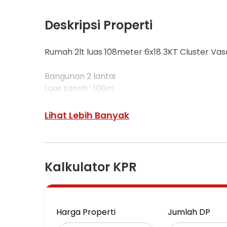
Deskripsi Properti
Rumah 2lt luas 108meter 6x18 3KT Cluster Va
Bangunan 2 lantai
Luas tanah : 108m
Dimensi : 6x18
Luas Bangunan : 80m
Lihat Lebih Banyak
Kamar tidur : 3+1
Kamar mandi : 2+1
Carport : 1
Listrik : 5500 watt
Kalkulator KPR
Sertifikat : SHM
Kondisi : unfurnished
Lainnya : sudah renovasi penambahan kamar d
Harga Properti
Jumlah DP
Harga jual : 1,5M