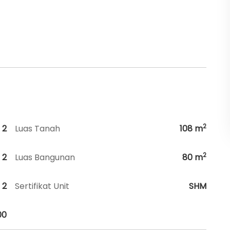
2
2
Luas Tanah
108
m
2
2
Luas Bangunan
80
m
2
Sertifikat Unit
SHM
00