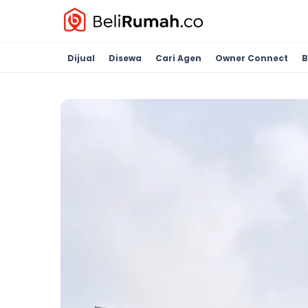
Dijual
Disewa
Cari Agen
Owner Connect
B