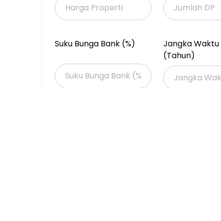
More info
Reina Tan
HP & WA : 0 8 2 1 1 2 7 4 6 0 7 9
Suku Bunga Bank (%)
Jangka Waktu 
RE/MAX Premier
(Tahun)
RN
Properti Dijual
Properti Dijual di Jakarta >
Properti Dijual di Jakarta Barat >