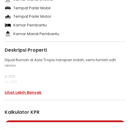
Tempat Parkir Mobil
Tempat Parkir Motor
Kamar Pembantu
Kamar Mandi Pembantu
Deskripsi Properti
Dijual Rumah di Asia Tropis harapan indah, semi furnish sdh
renov
Lt 300
Lb. 450
Kt 4+1
Lihat Lebih Banyak
Km 4+1
Sertifikat Hak Milik On Hand
Listrik 4400watt
Air Pam & Air Tanah
Kalkulator KPR
Garasi 1
Carport 2
Furnish :