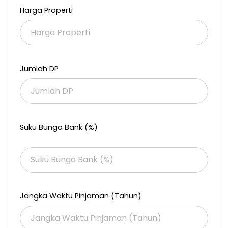
AC 4
Harga Properti
Water Heater 2 (atas bawah)
Lemari yg nempel
Harga : 5M nego
#hen.cen.svie
Jumlah DP
Suku Bunga Bank (%)
Jangka Waktu Pinjaman (Tahun)