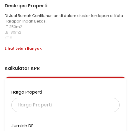
Deskripsi Properti
Di Jual Rumah Cantik, hunian di dalam cluster terdepan di Kota
Harapan Indah Bekasi.
LT 250m2
LB 180m2
KT 5
KM 3
Lihat Lebih Banyak
Listrik 4400 Watt
Air Pam & Air Tanah
Carport 2 mobil
Row jalanan depan rumah 5 mobil
Kalkulator KPR
Sertifikat SHM on hand
Hadap Selatan
Harga 3.8M / Nepis
Harga Properti
*metchen
Jumlah DP