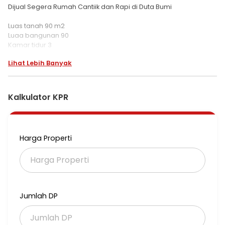
Dijual Segera Rumah Cantiik dan Rapi di Duta Bumi
Luas tanah 90 m2
Luaa bangunan 90
Kamar tidur 3
Kamar mandi 2
Lihat Lebih Banyak
Listrik 1300
PAM
SHM on hand
Kalkulator KPR
Harga 900 jt (nepis)
Akses : Dekat dengan sekolah
Rumah ibadah
Harga Properti
Pusat perbelanjaan
Daerah Kuliner
Perbatasan Jakarta - Bekasi
YRGPHI
Jumlah DP