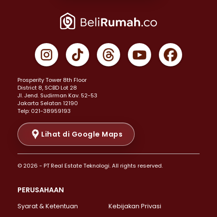
Properti Dijual di Joglo >
Properti Dijual di Jakarta Pusat >
Properti Dijual di Cempaka Putih >
Properti Dijual di Gambir >
Properti Dijual di Johar Baru >
Properti Dijual di Kemayoran >
Prosperity Tower 8th Floor
Properti Dijual di Menteng >
District 8, SCBD Lot 28
Properti Dijual di Senen >
JI. Jend. Sudirman Kav. 52-53
Jakarta Selatan 12190
Properti Dijual di Tanah Abang >
Telp: 021-38959193
Properti Dijual di Cikini >
Properti Dijual di Kramat >
Lihat di Google Maps
Properti Dijual di Pasar Baru >
Properti Dijual di Bendungan Hilir >
© 2026 - PT Real Estate Teknologi. All rights reserved.
Properti Dijual di Jakarta Selatan >
Properti Dijual di Cilandak >
PERUSAHAAN
Properti Dijual di Lebak Bulus >
Syarat & Ketentuan
Kebijakan Privasi
Properti Dijual di Gandaria Selatan >