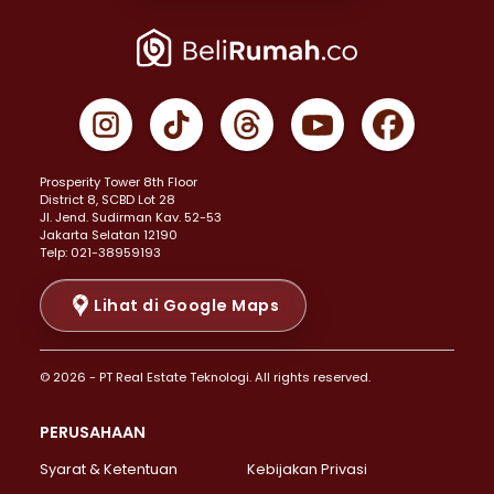
Properti Dijual di Joglo >
Properti Dijual di Jakarta Pusat >
Properti Dijual di Cempaka Putih >
Properti Dijual di Gambir >
Properti Dijual di Johar Baru >
Properti Dijual di Kemayoran >
Prosperity Tower 8th Floor
Properti Dijual di Menteng >
District 8, SCBD Lot 28
Properti Dijual di Senen >
JI. Jend. Sudirman Kav. 52-53
Jakarta Selatan 12190
Properti Dijual di Tanah Abang >
Telp: 021-38959193
Properti Dijual di Cikini >
Properti Dijual di Kramat >
Lihat di Google Maps
Properti Dijual di Pasar Baru >
Properti Dijual di Bendungan Hilir >
© 2026 - PT Real Estate Teknologi. All rights reserved.
Properti Dijual di Jakarta Selatan >
Properti Dijual di Cilandak >
PERUSAHAAN
Properti Dijual di Lebak Bulus >
Syarat & Ketentuan
Kebijakan Privasi
Properti Dijual di Gandaria Selatan >