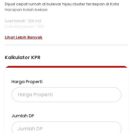
Dijual cepat rumah di bulevar hijau cluster terdepan di Kota
Harapan Indah bekasi
Luas tanah : 124 m2
Luas bangunan : 200
2 lantai
Lihat Lebih Banyak
Kamar tidur : 4
Kamar mandi : 2
AC : 2
Listrik : 3500 w token
Kalkulator KPR
Air pam
Carport : 1 mobil
Harga : 1.95 M nego
Harga Properti
Ss
Jumlah DP