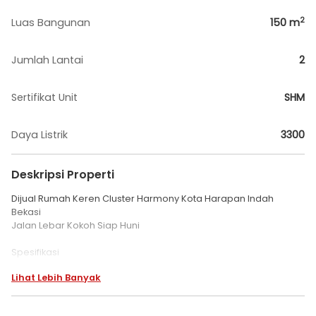
2
Luas Bangunan
150
m
Jumlah Lantai
2
Sertifikat Unit
SHM
Daya Listrik
3300
Deskripsi Properti
Dijual Rumah Keren Cluster Harmony Kota Harapan Indah
Bekasi
Jalan Lebar Kokoh Siap Huni
Spesifikasi
Lihat Lebih Banyak
Luas tanah 105 m2
(715)
Luas bangunan 150 m2