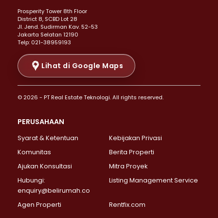
Properti Dijual di Kemayoran >
Prosperity Tower 8th Floor
Properti Dijual di Menteng >
District 8, SCBD Lot 28
Properti Dijual di Senen >
JI. Jend. Sudirman Kav. 52-53
Jakarta Selatan 12190
Properti Dijual di Tanah Abang >
Telp: 021-38959193
Properti Dijual di Cikini >
Properti Dijual di Kramat >
Lihat di Google Maps
Properti Dijual di Pasar Baru >
Properti Dijual di Bendungan Hilir >
© 2026 - PT Real Estate Teknologi. All rights reserved.
Properti Dijual di Jakarta Selatan >
Properti Dijual di Cilandak >
PERUSAHAAN
Properti Dijual di Lebak Bulus >
Syarat & Ketentuan
Kebijakan Privasi
Properti Dijual di Gandaria Selatan >
Properti Dijual di Pondok Labu >
Komunitas
Berita Properti
Properti Dijual di Cipete Selatan >
Ajukan Konsultasi
Mitra Proyek
Properti Dijual di Jagakarsa >
Hubungi:
Listing Management Service
Properti Dijual di Lenteng Agung >
enquiry@belirumah.co
Properti Dijual di Senayan >
Agen Properti
Rentfix.com
Properti Dijual di Pondok Pinang >