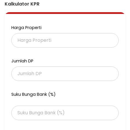
Dua lantai full renovasi belakang
Kalkulator KPR
Kamar tidur 4
Kamar mandi 3
Air PAM
Carport
Harga Properti
Hadap timur
SHM
Blok Depan
Listrik 3.300
Bangunan 2019
Jalan lebar
Jumlah DP
Semi furnish
Dari 1,4 M menjadi 1,25 M Nett
Nego
List. Benny. S
Suku Bunga Bank (%)