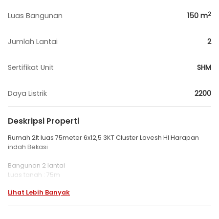
2
Luas Bangunan
150
m
Jumlah Lantai
2
Sertifikat Unit
SHM
Daya Listrik
2200
Deskripsi Properti
Rumah 2lt luas 75meter 6x12,5 3KT Cluster Lavesh HI Harapan
indah Bekasi
Bangunan 2 lantai
Luas tanah : 75m
Dimensi : 6x12,5
Lihat Lebih Banyak
Luas Bangunan : 150m
Kamar tidur : 3
Kamar mandi : 3