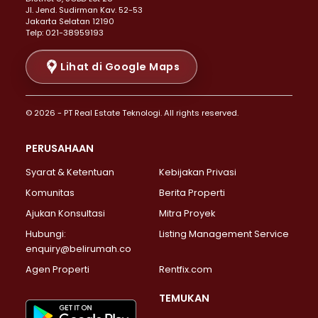
Properti Dijual di Senen >
JI. Jend. Sudirman Kav. 52-53
Jakarta Selatan 12190
Properti Dijual di Tanah Abang >
Telp: 021-38959193
Properti Dijual di Cikini >
Properti Dijual di Kramat >
Lihat di Google Maps
Properti Dijual di Pasar Baru >
Properti Dijual di Bendungan Hilir >
© 2026 - PT Real Estate Teknologi. All rights reserved.
Properti Dijual di Jakarta Selatan >
Properti Dijual di Cilandak >
PERUSAHAAN
Properti Dijual di Lebak Bulus >
Syarat & Ketentuan
Kebijakan Privasi
Properti Dijual di Gandaria Selatan >
Properti Dijual di Pondok Labu >
Komunitas
Berita Properti
Properti Dijual di Cipete Selatan >
Ajukan Konsultasi
Mitra Proyek
Properti Dijual di Jagakarsa >
Hubungi:
Listing Management Service
Properti Dijual di Lenteng Agung >
enquiry@belirumah.co
Properti Dijual di Senayan >
Agen Properti
Rentfix.com
Properti Dijual di Pondok Pinang >
Properti Dijual di Kebayoran Lama >
TEMUKAN
Properti Dijual di Kebayoran Baru >