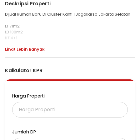
Deskripsi Properti
Dijual Rumah Baru Di Cluster Kahfi 1 Jagakarsa Jakarta Selatan
LT 71m2
LB 130m2
KT 4+1
KM 4+1
Lihat Lebih Banyak
Carport 2 mobil
Listrik 2200wtt
Rooftoop
SHM IMB PBB
Kalkulator KPR
Selling point
One gate sistem
Security 24jam
Acces dekat ke toll Andara Toll bregif dan Toll Desari
Harga Properti
Bangunan full bata merah
Harga 2.250M nego
Listing ulienM2
Jumlah DP