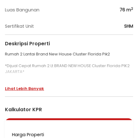
2
Luas Bangunan
76
m
Sertifikat Unit
SHM
Deskripsi Properti
Rumah 2 Lantai Brand New House Cluster Florida Pik2
*Dijual Cepat Rumah 2 Lt BRAND NEW HOUSE Cluster Florida PIK2
JAKARTA*
Lihat Lebih Banyak
LT: 56,25 m² (4,5 x 12,5)
LB: 76 m²
KT: 2+1
Kalkulator KPR
KM: 2+1
Listrik: 4.400 watt
Hadap: Utara
Sertifikat: SHM
Harga Properti
Non Furnished