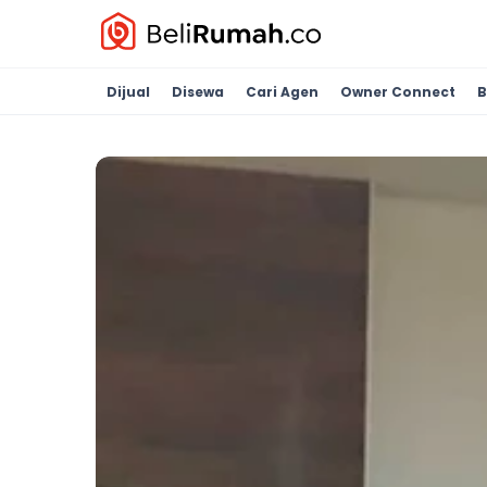
Dijual
Disewa
Cari Agen
Owner Connect
B