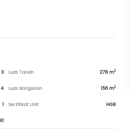
2
3
Luas Tanah
278
m
2
4
Luas Bangunan
156
m
1
Sertifikat Unit
HGB
00