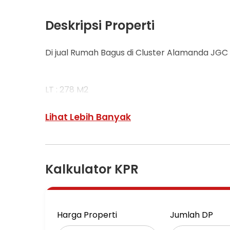
Deskripsi Properti
Di jual Rumah Bagus di Cluster Alamanda JGC
LT : 278 M2
LB : 156 M2
2 Lantai
Lihat Lebih Banyak
KT : 2+1
KM : 3+1
Listrik : 3500 w
Air Pam
Kalkulator KPR
Kitchen set
Sudah direnovasi lantai granit import.
Sertipikat HGB sd thn 2028
Harga Properti
Jumlah DP
Harga : 4,2 M ( Nego)