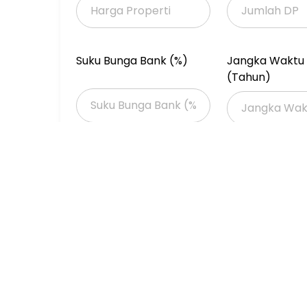
#Mar.Lie /OLM2
Suku Bunga Bank (%)
Jangka Waktu 
(Tahun)
Properti Dijual
Properti Dijual di Jakarta >
Properti Dijual di Jakarta Barat >