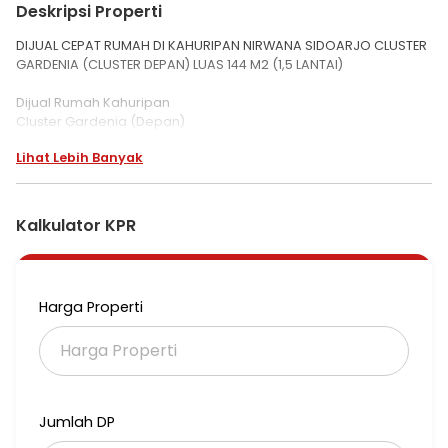
Deskripsi Properti
DIJUAL CEPAT RUMAH DI KAHURIPAN NIRWANA SIDOARJO CLUSTER
GARDENIA (CLUSTER DEPAN) LUAS 144 M2 (1,5 LANTAI)
Dijual Rumah Kahuripan
Cluster Gardenia (Depan)
Surat SHM a/n Pribadi
Lihat Lebih Banyak
Ukuran : 8x18 m2
Luas Tanah : 144 m2
1,5 Lantai
Kamar Tidur : 4
Kalkulator KPR
Kamar Mandi : 2
Dapur
Teras + Carport
Gudang Dan Jemuran Diatas
Harga Properti
Listrik 1300 Watt
Air : PDAM
Lokasi Strategis Tengah Kota :
Dekat Exit Tol Sidoarjo
Dekat Mall
Jumlah DP
Dekat GOR
Fasum Lengkap : Taman, Joging Track DLL