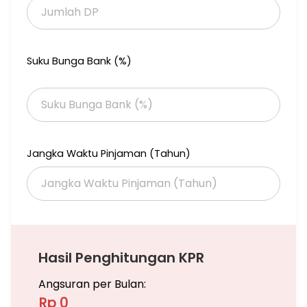
Dekat Hotel Aston
Dekat Sekolah Al Azhar
Dekat Apartemen Prospero Kahuripan
DLL
Suku Bunga Bank (%)
Informasi Lebih Lanjut : Call Me Pak Tri BTB 0812.3039.4909
Jual Rumah Sidoarjo, Jual Rumah Sidoarjo Kota, Jual Rumah
Sidoarjo Murah, Jual Rumah Sidoarjo OLX, Jual Rumah Sidoarjo
Dekat Apartemen, Jual Rumah Sidoarjo Dekat Mall, Jual Rumah
Cepat Sidoarjo, Jual Rumah Murah Di Pusat Kota Sidoarjo, Jual
Jangka Waktu Pinjaman (Tahun)
Rumah Murah di Sidoarjo Facebook, Jual Rumah Murah
Kahuripan Nirwana Sidoarjo, Rumah Dijual Cepat Sidoarjo Kota
Hasil Penghitungan KPR
Angsuran per Bulan:
Rp 0