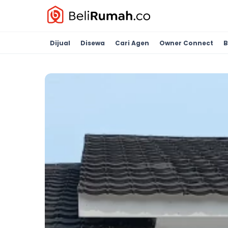
Dijual
Disewa
Cari Agen
Owner Connect
B