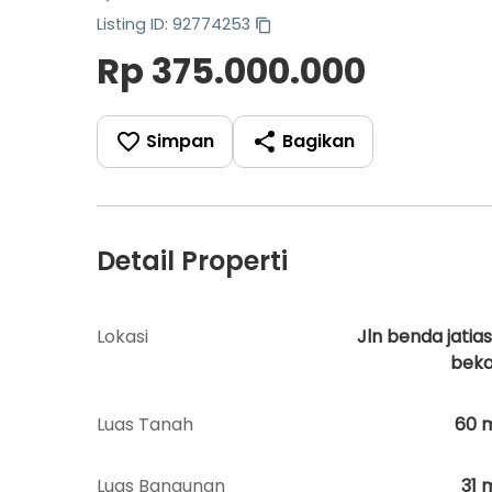
Listing ID: 92774253
Rp 375.000.000
Simpan
Bagikan
Detail Properti
Lokasi
Jln benda jatias
beka
Luas Tanah
60
Luas Bangunan
31