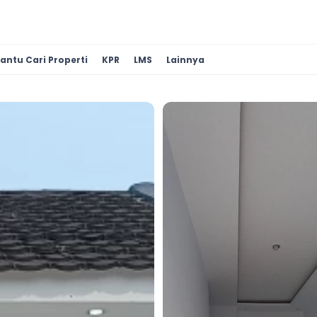
antu Cari Properti
KPR
LMS
Lainnya