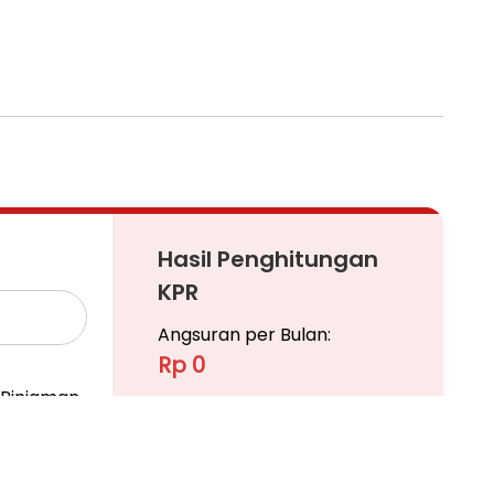
ai)
ai)
ai)
Hasil Penghitungan
KPR
Angsuran per Bulan:
Rp 0
Pinjaman
Ajukan KPR