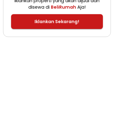
Iklankan properti yang akan dijual dan
disewa di
BeliRumah
Aja!
Iklankan Sekarang!