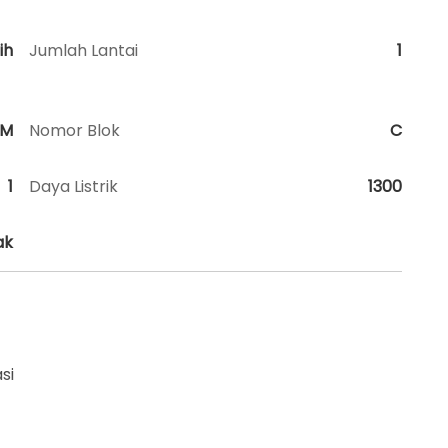
ih
Jumlah Lantai
1
HM
Nomor Blok
C
1
Daya Listrik
1300
ak
si