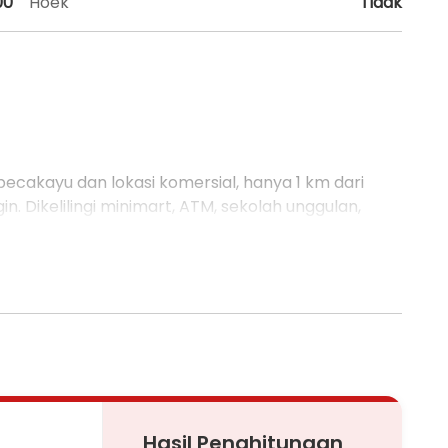
00
Hoek
Tidak
 becakayu dan lokasi komersial, hanya 1 km dari
in. Dikelilingi minimart, ATM, sekolah unggulan,
r.
ng
Hasil Penghitungan