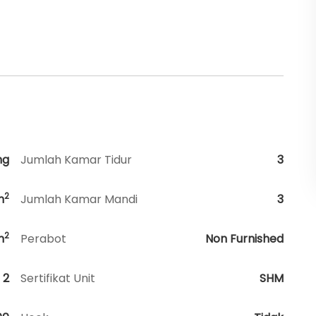
ng
Jumlah Kamar Tidur
3
2
m
Jumlah Kamar Mandi
3
2
m
Perabot
Non Furnished
2
Sertifikat Unit
SHM