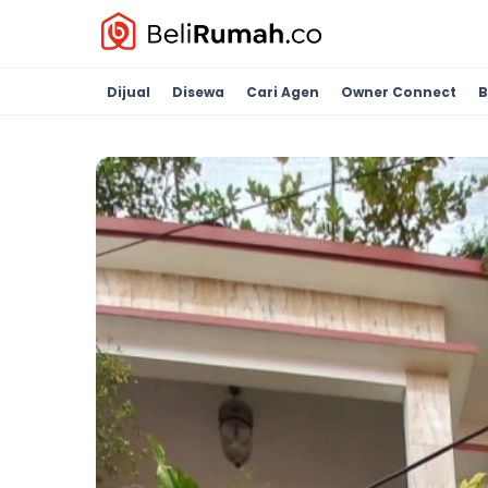
Dijual
Disewa
Cari Agen
Owner Connect
B