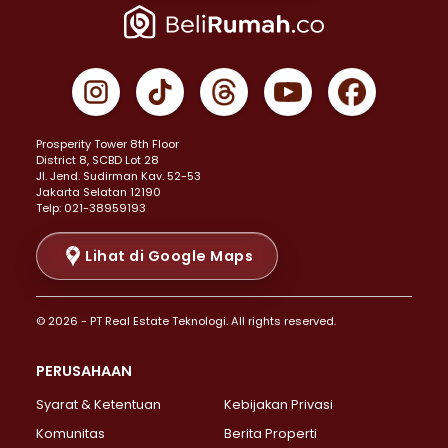
Properti Dijual di Jakarta Pusat >
Properti Dijual di Cempaka Putih >
Properti Dijual di Gambir >
Properti Dijual di Johar Baru >
Properti Dijual di Kemayoran >
Prosperity Tower 8th Floor
Properti Dijual di Menteng >
District 8, SCBD Lot 28
Properti Dijual di Senen >
JI. Jend. Sudirman Kav. 52-53
Jakarta Selatan 12190
Properti Dijual di Tanah Abang >
Telp: 021-38959193
Properti Dijual di Cikini >
Properti Dijual di Kramat >
Lihat di Google Maps
Properti Dijual di Pasar Baru >
Properti Dijual di Bendungan Hilir >
© 2026 - PT Real Estate Teknologi. All rights reserved.
Properti Dijual di Jakarta Selatan >
Properti Dijual di Cilandak >
PERUSAHAAN
Properti Dijual di Lebak Bulus >
Syarat & Ketentuan
Kebijakan Privasi
Properti Dijual di Gandaria Selatan >
Properti Dijual di Pondok Labu >
Komunitas
Berita Properti