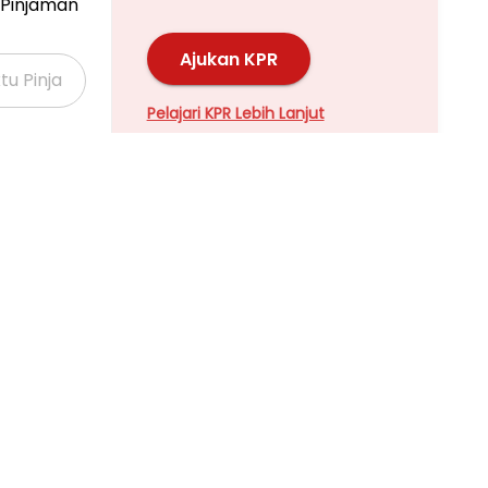
er heater
Pinjaman
Ajukan KPR
Pelajari KPR Lebih Lanjut
Properti Dijual di Kalideres >
Properti Dijual di Grogol >