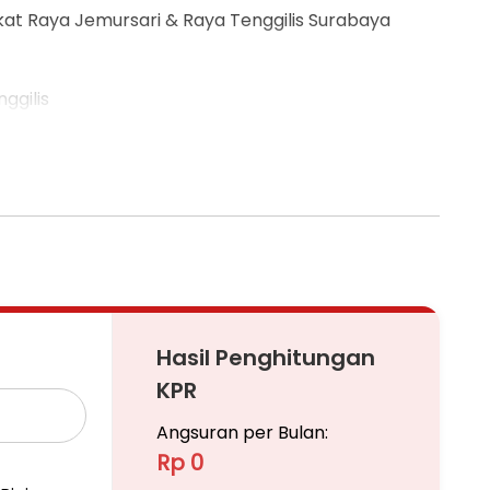
t Raya Jemursari & Raya Tenggilis Surabaya
ggilis
ua, bisa diupgrade jadi 31 kamar)
Hasil Penghitungan
KPR
Angsuran per Bulan:
Rp 0