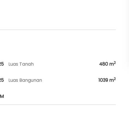
2
25
Luas Tanah
480
m
2
25
Luas Bangunan
1039
m
HM