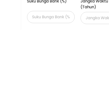
- Semua kamar mandi dalam, ada AC, TV, wat
Suku Bunga Bank (%)
Jangka Waktu 
- Dapur umum
(Tahun)
- Ruang komunal
- ⁠Gudang
- Garasi mobil muat 13 mobil
- Genset
- Full CCTV
DIJUAL Cuma 8 Milyar
Properti Dijual
Properti Dijual di Jakarta >
Properti Dijual di Jakarta Barat >
Properti Dijual di Cengkareng >
Properti Dijual di Kembangan >