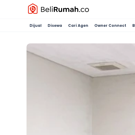
Dijual
Disewa
Cari Agen
Owner Connect
B