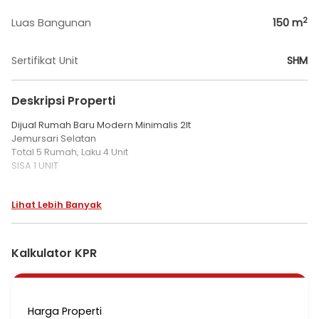
2
Luas Bangunan
150
m
Sertifikat Unit
SHM
Deskripsi Properti
Dijual Rumah Baru Modern Minimalis 2lt
Jemursari Selatan
Total 5 Rumah, Laku 4 Unit
SISA 1 UNIT
Jemursari Selatan
Lihat Lebih Banyak
Luas Tanah : 102 m² (± 5x20,5)
Luas Bangunan : ± 150 m²
KT : 3+1
KM : 3+1
Kalkulator KPR
PLN : 2.200 VA
Row Jalan 3 Mobil (± 12 m)
Rangka Atap Galvalum
Kusen Aluminium
Harga Properti
Hadap Barat, Bebas Banjir