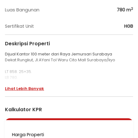
2
Luas Bangunan
780
m
Sertifikat Unit
HGB
Deskripsi Properti
Dijual Kantor 100 meter dari Raya Jemursari Surabaya
Dekat Rungkut, Jl.AYani Tol Waru Cito Mall Surabaya/kyo
LT 858. 25×35.
LB 780.
2 Lantai.
Lihat Lebih Banyak
12 ruang office + 6 KM.
Daya 23.000 watt.
Hadap hook Selatan Barat.
SHGB.
Kalkulator KPR
Posisi hanya 100 meter ke Raya Prapen/Jemursari, cocok untuk
kantor, home industry, kitchen & Resto.
Jual 12M turun 10M nego sampai deal.
Harga Properti