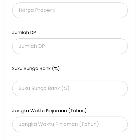
Hub : Indri
085100744285
Xmtjandrasouth
Jumlah DP
Suku Bunga Bank (%)
Jangka Waktu Pinjaman (Tahun)