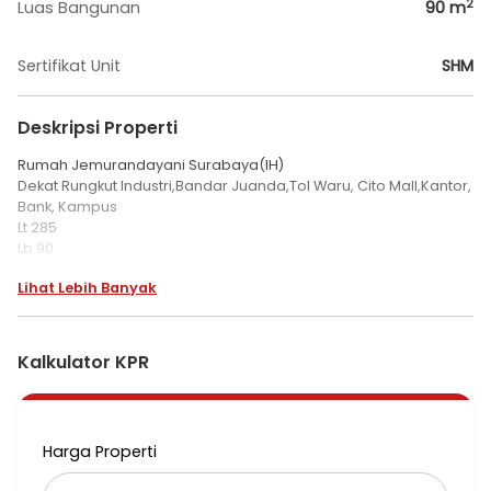
2
Luas Bangunan
90
m
Sertifikat Unit
SHM
Deskripsi Properti
Rumah Jemurandayani Surabaya(IH)
Dekat Rungkut Industri,Bandar Juanda,Tol Waru, Cito Mall,Kantor,
Bank, Kampus
Lt 285
Lb 90
R tamu,R makan,
Lihat Lebih Banyak
2Kt/1Km/dapur
2Km pembantu+1Km
Lebar rumah induk 6.60m2
Lebar Pavilion 4.50m2
Kalkulator KPR
Panj rmh induk 9.35m2
Panj Pavilion 10m2
SHM
Hdp Timur
Harga Properti
2200W
Harga 2,9 M Nego