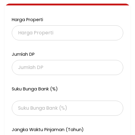
Kamar Tidur 5
Garasi untuk 1 mobil
Sertifikat: SHM, IMB
Harga Properti
BEBAS Banjir
Lokasi Strategis, Akses mobil
Akses mudah kemana mana
Listrik 2200 watt
(3pintu misah kamarnya bisa dikontrakkin)
Jumlah DP
-akses 5menit ke mesjid
-akses 15menit ke Mall Cijantung
-akses 15menit ke Toll JORR/Dalkot
-akses 15menit ke RSUD Pasar Rebo
Akses 15menit ke Pasar Jaya cijantung
* Lokasi Strategis Investasi masa depan
Suku Bunga Bank (%)
Lokasi: gang dolang, Kalisari, Jakarta Timur
Harga : 1,2M Nego sampai jadi
Jangka Waktu Pinjaman (Tahun)