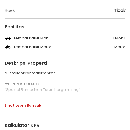
Hoek
Tidak
Fasilitas
Tempat Parkir Mobil
1 Mobil
Tempat Parkir Motor
1 Motor
Deskripsi Properti
*Bismillahirrahmanirrahim*
#DiREPOST ULANG
"Spesial Ramadhan Turun harga miring"
Jual Cepat Rumah Gass!!
Lihat Lebih Banyak
Luas Bangunan : 190m
Luas Tanah : 200 m
Kalkulator KPR
Kamar Mandi 3