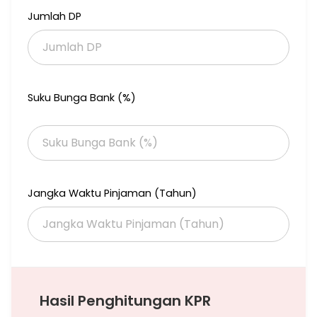
Jumlah DP
Yukk kunjungi unitnya bersama Venny
#rumah #rumahdijual #jualrumah #rumahbaru
#rumahtangerang #metropermatakarangtengah
#karangtengahtangerang #bangunanmandiri #rumahhoek
#properti #hunian
Suku Bunga Bank (%)
Jangka Waktu Pinjaman (Tahun)
Hasil Penghitungan KPR