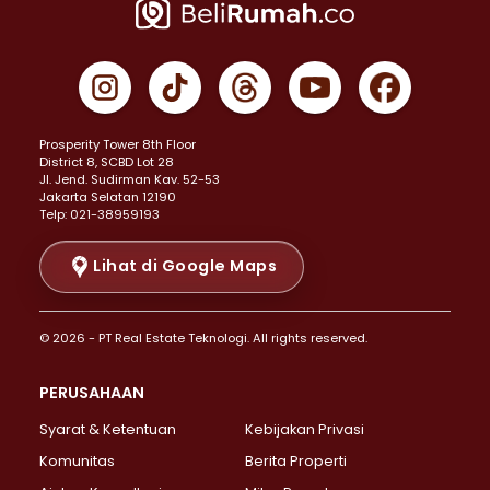
Properti Dijual di Jakarta Pusat >
Properti Dijual di Cempaka Putih >
Properti Dijual di Gambir >
Properti Dijual di Johar Baru >
Properti Dijual di Kemayoran >
Prosperity Tower 8th Floor
Properti Dijual di Menteng >
District 8, SCBD Lot 28
Properti Dijual di Senen >
JI. Jend. Sudirman Kav. 52-53
Jakarta Selatan 12190
Properti Dijual di Tanah Abang >
Telp: 021-38959193
Properti Dijual di Cikini >
Properti Dijual di Kramat >
Lihat di Google Maps
Properti Dijual di Pasar Baru >
Properti Dijual di Bendungan Hilir >
© 2026 - PT Real Estate Teknologi. All rights reserved.
Properti Dijual di Jakarta Selatan >
Properti Dijual di Cilandak >
PERUSAHAAN
Properti Dijual di Lebak Bulus >
Syarat & Ketentuan
Kebijakan Privasi
Properti Dijual di Gandaria Selatan >
Properti Dijual di Pondok Labu >
Komunitas
Berita Properti
Properti Dijual di Cipete Selatan >