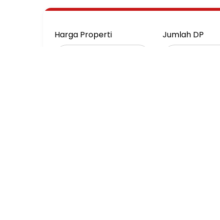
Harga Properti
Jumlah DP
Suku Bunga Bank (%)
Jangka Waktu 
(Tahun)