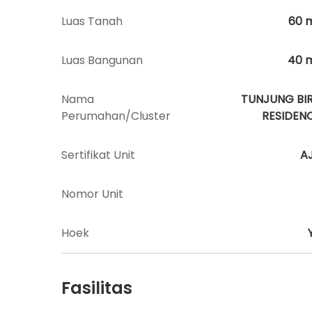
Luas Tanah
60
Luas Bangunan
40
Nama
TUNJUNG BI
Perumahan/Cluster
RESIDEN
Sertifikat Unit
A
Nomor Unit
Hoek
Fasilitas