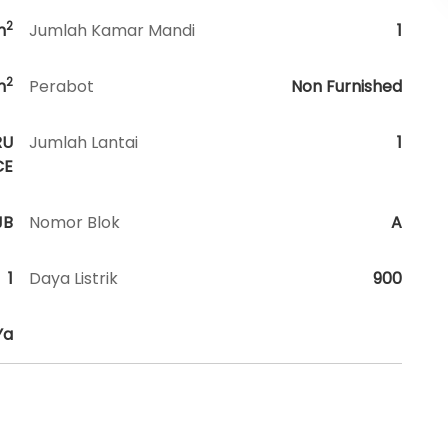
2
m
Jumlah Kamar Mandi
1
2
m
Perabot
Non Furnished
RU
Jumlah Lantai
1
CE
JB
Nomor Blok
A
1
Daya Listrik
900
Ya