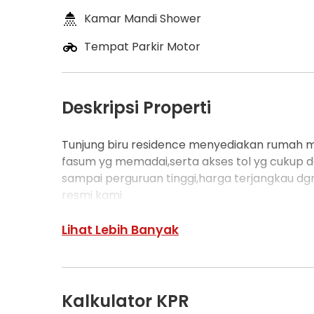
Kamar Mandi Shower
Tempat Parkir Motor
Deskripsi Properti
Tunjung biru residence menyediakan rumah mur
fasum yg memadai,serta akses tol yg cukup de
sampai perguruan tinggi,harga terjangkau dg
resmi kami
Lihat Lebih Banyak
Kalkulator KPR