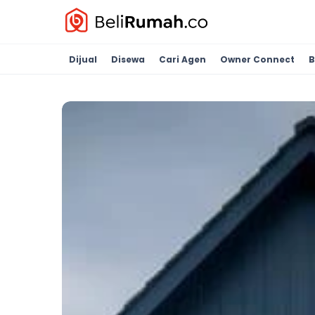
Dijual
Disewa
Cari Agen
Owner Connect
B