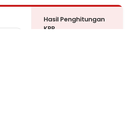
Hasil Penghitungan
KPR
Angsuran per Bulan:
Rp 0
Pinjaman
Ajukan KPR
Pelajari KPR Lebih Lanjut