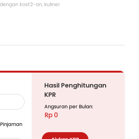
dengan kost2-an, kuliner
ngkutan umum jaklingko
Hasil Penghitungan
KPR
Angsuran per Bulan:
Rp 0
Pinjaman