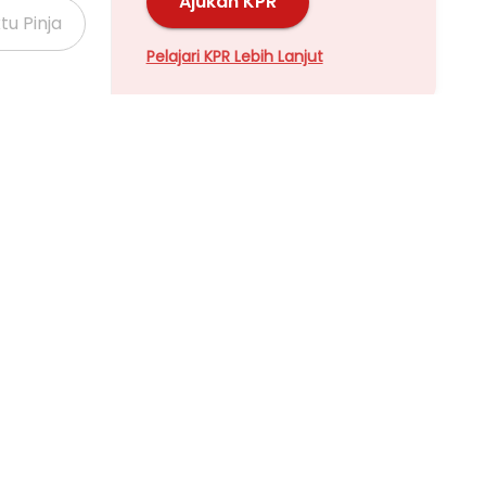
Ajukan KPR
Pelajari KPR Lebih Lanjut
Properti Dijual di Kalideres >
Properti Dijual di Grogol >
Properti Dijual di Meruya >
Properti Dijual di Joglo >