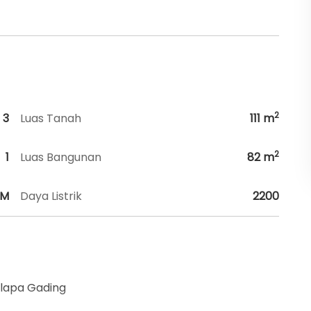
2
3
Luas Tanah
111
m
2
1
Luas Bangunan
82
m
HM
Daya Listrik
2200
elapa Gading