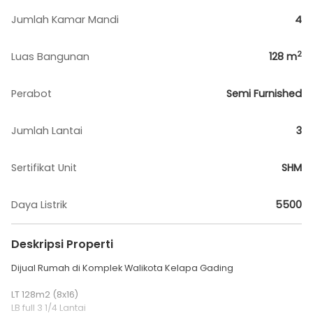
Jumlah Kamar Mandi
4
2
Luas Bangunan
128
m
Perabot
Semi Furnished
Jumlah Lantai
3
Sertifikat Unit
SHM
Daya Listrik
5500
Deskripsi Properti
Dijual Rumah di Komplek Walikota Kelapa Gading
LT 128m2 (8x16)
LB full 3 1/4 Lantai