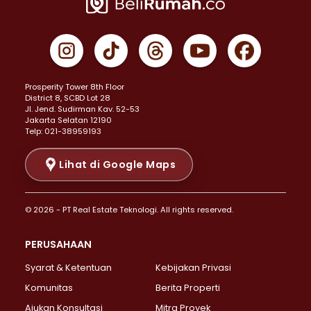
Properti Dijual di Jakarta Pusat >
Properti Dijual di Cempaka Putih >
Properti Dijual di Gambir >
Properti Dijual di Johar Baru >
Properti Dijual di Kemayoran >
Prosperity Tower 8th Floor
Properti Dijual di Menteng >
District 8, SCBD Lot 28
Properti Dijual di Senen >
JI. Jend. Sudirman Kav. 52-53
Jakarta Selatan 12190
Properti Dijual di Tanah Abang >
Telp: 021-38959193
Properti Dijual di Cikini >
Properti Dijual di Kramat >
Lihat di Google Maps
Properti Dijual di Pasar Baru >
Properti Dijual di Bendungan Hilir >
© 2026 - PT Real Estate Teknologi. All rights reserved.
Properti Dijual di Jakarta Selatan >
Properti Dijual di Cilandak >
PERUSAHAAN
Properti Dijual di Lebak Bulus >
Syarat & Ketentuan
Kebijakan Privasi
Properti Dijual di Gandaria Selatan >
Properti Dijual di Pondok Labu >
Komunitas
Berita Properti
Properti Dijual di Cipete Selatan >
Ajukan Konsultasi
Mitra Proyek