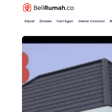
Dijual
Disewa
Cari Agen
Owner Connect
B