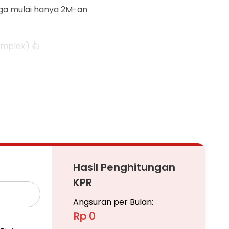
rga mulai hanya 2M-an
omplek) 👍
Hasil Penghitungan
ompa Dorong
KPR
Angsuran per Bulan:
Rp 0