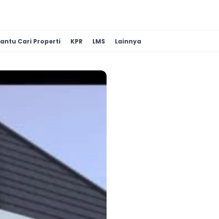
antu Cari Properti
KPR
LMS
Lainnya