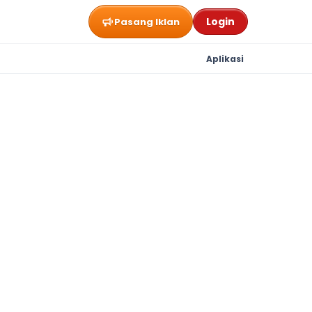
Login
Pasang Iklan
Aplikasi