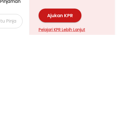
Pinjaman
Ajukan KPR
Pelajari KPR Lebih Lanjut
ompa Dorong
Properti Dijual di Kalideres >
Properti Dijual di Grogol >