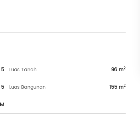
2
5
Luas Tanah
96
m
2
5
Luas Bangunan
155
m
HM