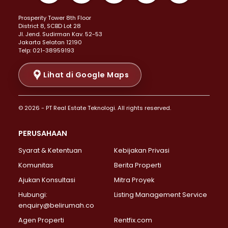
Properti Dijual di Kemayoran >
Prosperity Tower 8th Floor
Properti Dijual di Menteng >
District 8, SCBD Lot 28
Properti Dijual di Senen >
JI. Jend. Sudirman Kav. 52-53
Jakarta Selatan 12190
Properti Dijual di Tanah Abang >
Telp: 021-38959193
Properti Dijual di Cikini >
Properti Dijual di Kramat >
Lihat di Google Maps
Properti Dijual di Pasar Baru >
Properti Dijual di Bendungan Hilir >
© 2026 - PT Real Estate Teknologi. All rights reserved.
Properti Dijual di Jakarta Selatan >
Properti Dijual di Cilandak >
PERUSAHAAN
Properti Dijual di Lebak Bulus >
Syarat & Ketentuan
Kebijakan Privasi
Properti Dijual di Gandaria Selatan >
Properti Dijual di Pondok Labu >
Komunitas
Berita Properti
Properti Dijual di Cipete Selatan >
Ajukan Konsultasi
Mitra Proyek
Properti Dijual di Jagakarsa >
Hubungi:
Listing Management Service
Properti Dijual di Lenteng Agung >
enquiry@belirumah.co
Properti Dijual di Senayan >
Agen Properti
Rentfix.com
Properti Dijual di Pondok Pinang >