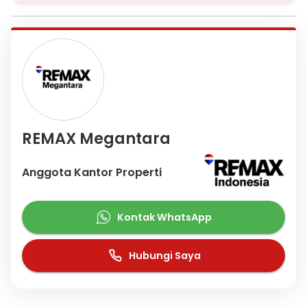
Cocok untuk:
- Investasi property
- Airbnb / villa rental
- Rumah tinggal
- Passive income property
Properti siap huni dan siap disewakan. Untuk informasi lengkap
dan jadwal survey, silakan hubungi kami.
REMAX Megantara
Anggota Kantor Properti
Kontak WhatsApp
Hubungi Saya