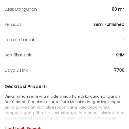
2
Luas Bangunan
80
m
Perabot
Semi Furnished
Jumlah Lantai
1
Sertifikat Unit
SHM
Daya Listrik
7700
Deskripsi Properti
Dijual rumah semi villa modern siap huni di kawasan Ungasan,
Bali Selatan. Berlokasi di area Pura Masuka dengan lingkungan
tenang, nyaman, dan akses jalan yang baik. Cocok untuk
tempat tinggal pribadi, investasi property, maupun bisnis Airbnb
dan villa rental karena berada di area yang sangat diminati
wisatawan maupun expat.
Lihat Lebih Banyak