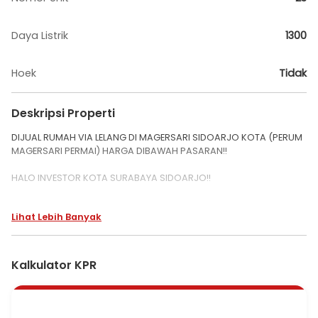
Daya Listrik
1300
Hoek
Tidak
Deskripsi Properti
DIJUAL RUMAH VIA LELANG DI MAGERSARI SIDOARJO KOTA (PERUM
MAGERSARI PERMAI) HARGA DIBAWAH PASARAN!!
HALO INVESTOR KOTA SURABAYA SIDOARJO!!
LELANG RUMAH KPKNL HARGA MIRING, LEGAL, AMAN!
Lihat Lebih Banyak
PROPERTI INCARAN BANYAK INVESTOR. COCOK BUAT KAMU YANG
NGGAK MAU KETINGGALAN PELUANG EMAS!
Kalkulator KPR
PERUMAHAN MAGERSARI PERMAI BLOK AK NO. 23
KEL. MAGERSARI, KEC. SIDOARJO
LUAS TANAH : 96 M2
SHM 1292