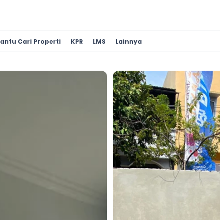
antu Cari Properti
KPR
LMS
Lainnya