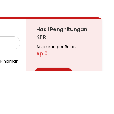
Hasil Penghitungan
KPR
Angsuran per Bulan:
Rp 0
Pinjaman
Ajukan KPR
Pelajari KPR Lebih Lanjut
n Dapatkan Harga Lounching nya!!