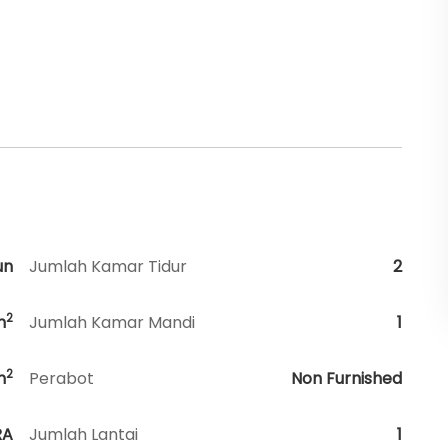
un
Jumlah Kamar Tidur
2
2
m
Jumlah Kamar Mandi
1
2
m
Perabot
Non Furnished
RA
Jumlah Lantai
1