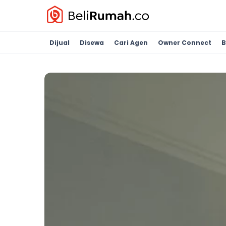
Dijual
Disewa
Cari Agen
Owner Connect
B