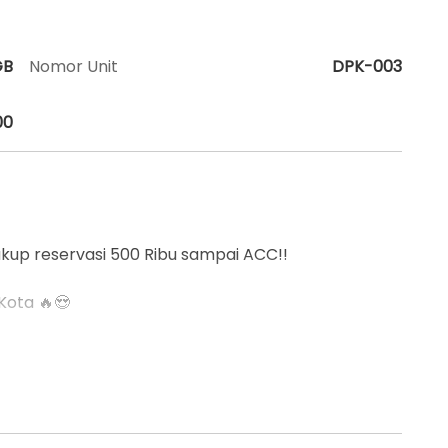
GB
Nomor Unit
DPK-003
00
, Cukup reservasi 500 Ribu sampai ACC!!
 Kota 🔥😍
ya Zafira* :