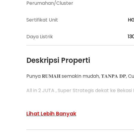
Perumahan/Cluster
Sertifikat Unit
H
Daya Listrik
13
Deskripsi Properti
Punya 𝐑𝐔𝐌𝐀𝐇 semakin mudah, 𝐓𝐀𝐍𝐏𝐀 𝐃𝐏
All in 2 JUTA , Super Strategis dekat ke Bekasi
Keunggulan Kamu Membeli Rumah *Kavling Ras
Lihat Lebih Banyak
𝐅𝐑𝐄𝐄 :
✅ DP 0%
✅ AC