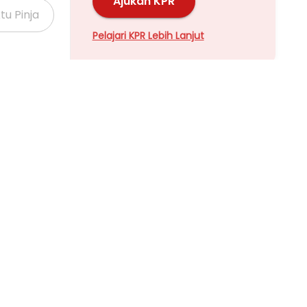
Ajukan KPR
Pelajari KPR Lebih Lanjut
Properti Dijual di Kalideres >
Properti Dijual di Grogol >
Properti Dijual di Meruya >
Properti Dijual di Joglo >