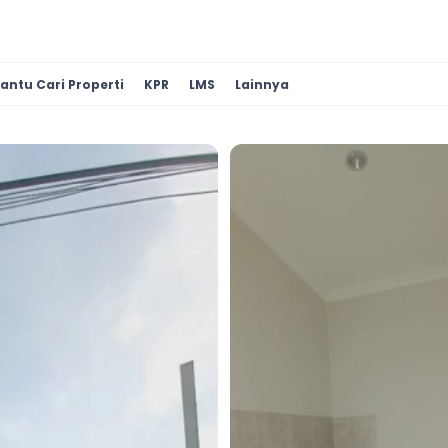
antu Cari Properti
KPR
LMS
Lainnya