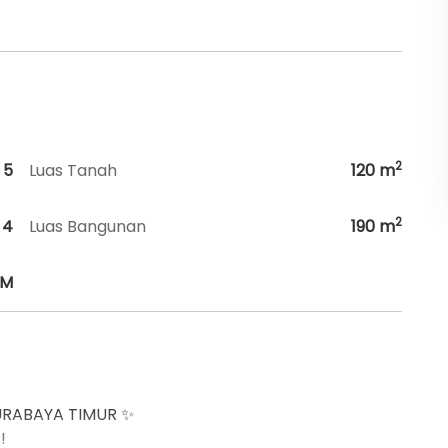
2
5
Luas Tanah
120
m
2
4
Luas Bangunan
190
m
HM
URABAYA TIMUR ✨
!