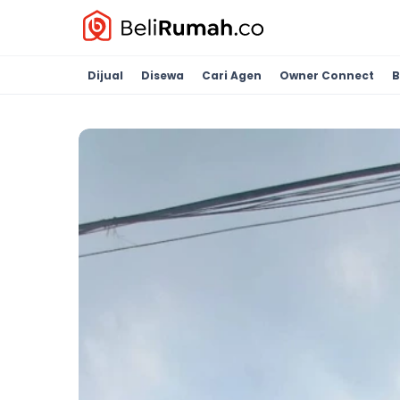
Dijual
Disewa
Cari Agen
Owner Connect
B