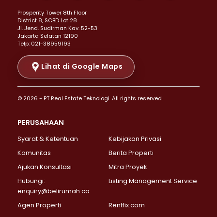
Properti Dijual di Kemayoran >
Prosperity Tower 8th Floor
Properti Dijual di Menteng >
District 8, SCBD Lot 28
Properti Dijual di Senen >
JI. Jend. Sudirman Kav. 52-53
Jakarta Selatan 12190
Properti Dijual di Tanah Abang >
Telp: 021-38959193
Properti Dijual di Cikini >
Properti Dijual di Kramat >
Lihat di Google Maps
Properti Dijual di Pasar Baru >
Properti Dijual di Bendungan Hilir >
© 2026 - PT Real Estate Teknologi. All rights reserved.
Properti Dijual di Jakarta Selatan >
Properti Dijual di Cilandak >
PERUSAHAAN
Properti Dijual di Lebak Bulus >
Syarat & Ketentuan
Kebijakan Privasi
Properti Dijual di Gandaria Selatan >
Properti Dijual di Pondok Labu >
Komunitas
Berita Properti
Properti Dijual di Cipete Selatan >
Ajukan Konsultasi
Mitra Proyek
Properti Dijual di Jagakarsa >
Hubungi:
Listing Management Service
Properti Dijual di Lenteng Agung >
enquiry@belirumah.co
Properti Dijual di Senayan >
Agen Properti
Rentfix.com
Properti Dijual di Pondok Pinang >