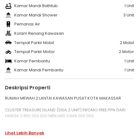
Kamar Mandi Bathtub
1 Unit
Kamar Mandi Shower
3 Unit
Pemanas Air
Kolam Renang Kawasan
Tempat Parkir Mobil
2 Mobil
Tempat Parkir Motor
2 Motor
Kamar Pembantu
1 Unit
Kamar Mandi Pembantu
1 Unit
Deskripsi Properti
RUMAH MEWAH 2 LANTAI KAWASAN PUSAT KOTA MAKASSAR
CLUSTER TREASURE ISLAND (SISA 2 UNIT) PROMO FREE PPN DARI
HARGA 3.850.000.000 MENJADI 3.606.000.000
Dilengkapi:
Lihat Lebih Banyak
- 4 kamar tidur, 3 kamar mandi & area servis