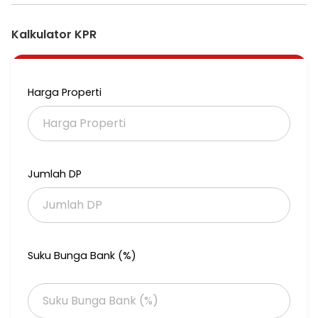
- Ukuran rumah dengan lebar 6m & 7m dan panjang 17m
- Carport luas
- Dilengkapi dengan AC dan smart home system
Kalkulator KPR
- Lebar jalan 11m yang dapat diakses dua mobil
- Fasilitas taman bermain anak dan clubhouse lengkap
- Dekat dengan Sunset Quay, Business Park, Sekolah Ipeka, dan
Universitas Ciputra
Harga Properti
Jumlah DP
Suku Bunga Bank (%)