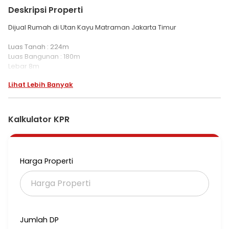
Deskripsi Properti
Dijual Rumah di Utan Kayu Matraman Jakarta Timur
Luas Tanah : 224m
Luas Bangunan : 180m
Lebar 8m
Panjang 28m
Lihat Lebih Banyak
Air jetpam
Listrik depan 2200 watt
Listrik belakang 1300 watt
Kamar tidur : 2
Kalkulator KPR
Kamar mandi : 2
Sertifikat : SHM
Harga : 13.5M (nego)
Harga Properti
Nat
Jumlah DP