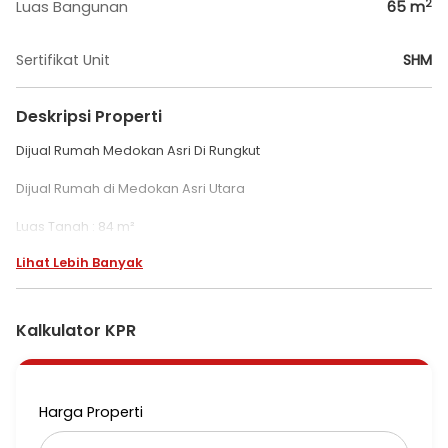
2
Luas Bangunan
65
m
Sertifikat Unit
SHM
Deskripsi Properti
Dijual Rumah Medokan Asri Di Rungkut
Dijual Rumah di Medokan Asri Utara
Luas Tanah : 84 m²
Luas Bangunan : 65 m²
Lihat Lebih Banyak
KT 3
KM 2
Gudang di lantai atas dan tempat jemur pakaian
Hadap Selatan
Kalkulator KPR
PDAM
PLN 2200 Watt
SHM + IMB
Row jalan paving 5 meter (2 mobil)
Harga Properti
Carport 1 mobil
Rumah siap huni