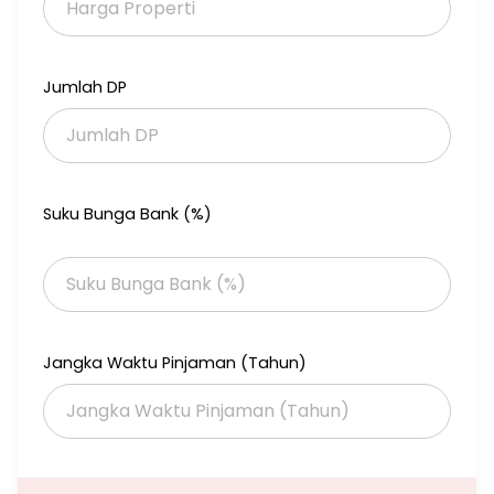
. Cocok juga untuk dikontrakkan ke mahasiswa/i UPN
. Dekat fasum lapangan basket dan tenis
Jumlah DP
Lokasi
. Belakang Graha YKP
. 5 menit ke MERR
. 5 menit ke UPN
Suku Bunga Bank (%)
. 20 menit ke bandara
Harga Rp. 1,2 Miliar (nego)
Jangka Waktu Pinjaman (Tahun)