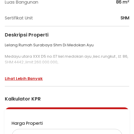
2
Luas Bangunan
86
m
Sertifikat Unit
SHM
Deskripsi Properti
Lelang Rumah Surabaya Shm Di Medokan Ayu
Medayu utara XXX D5 no.07 kel.medokan ayu ,kec.rungkut , Lt: 86,
SHM:4442 ,limit:260.000.000,.
Lelang 26 November
Lihat Lebih Banyak
Kalkulator KPR
Harga Properti