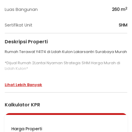
2
Luas Bangunan
260
m
Sertifikat Unit
SHM
Deskripsi Properti
Rumah Terawat Y4174 di Lidah Kulon Lakarsantri Surabaya Murah
*Dijual Rumah 2Lantai Nyaman Strategis SHM Harga Murah di
Lidah Kulon*
✅ LT 180m², LB 261m²
Lihat Lebih Banyak
✅ 6 KT, 2 KM
Lakarsantri, Kota Surabaya
Berada di lokasi strategis yang dekat dengan banyak fasilitas
Kalkulator KPR
umum
*Harga Rp1,9 Miliar*
Harga Properti
Tertarik untuk mengetahui lebih lanjut?