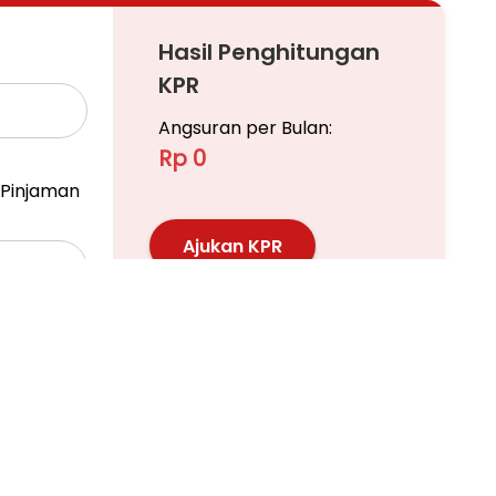
Hasil Penghitungan
KPR
Angsuran per Bulan:
Rp 0
at ke Sudirman, Thamrin, dan kawasan bisnis
Pinjaman
Ajukan KPR
Pelajari KPR Lebih Lanjut