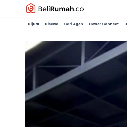
Dijual
Disewa
Cari Agen
Owner Connect
B