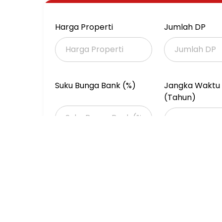
Sertifikat: SHM
Cocok untuk:
Hunian keluarga kelas atas
Harga Properti
Jumlah DP
Ekspatriat
Investasi properti premium
Lokasi strategis di Menteng dengan akses cep
utama Jakarta.
Suku Bunga Bank (%)
Jangka Waktu 
(Tahun)
Properti Dijual