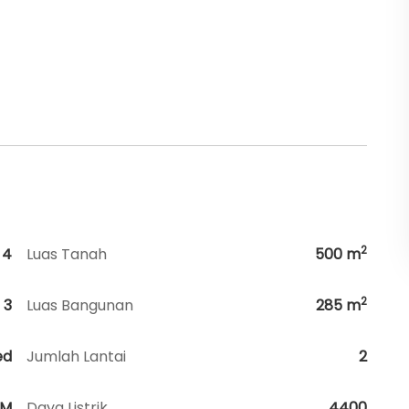
2
4
Luas Tanah
500
m
2
3
Luas Bangunan
285
m
ed
Jumlah Lantai
2
HM
Daya Listrik
4400