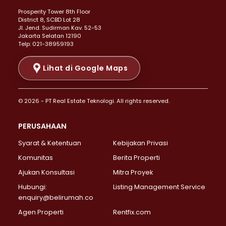
Properti Dijual di Kemayoran >
Prosperity Tower 8th Floor
Properti Dijual di Menteng >
District 8, SCBD Lot 28
Properti Dijual di Senen >
JI. Jend. Sudirman Kav. 52-53
Jakarta Selatan 12190
Properti Dijual di Tanah Abang >
Telp: 021-38959193
Properti Dijual di Cikini >
Properti Dijual di Kramat >
Lihat di Google Maps
Properti Dijual di Pasar Baru >
Properti Dijual di Bendungan Hilir >
© 2026 - PT Real Estate Teknologi. All rights reserved.
Properti Dijual di Jakarta Selatan >
Properti Dijual di Cilandak >
PERUSAHAAN
Properti Dijual di Lebak Bulus >
Syarat & Ketentuan
Kebijakan Privasi
Properti Dijual di Gandaria Selatan >
Properti Dijual di Pondok Labu >
Komunitas
Berita Properti
Properti Dijual di Cipete Selatan >
Ajukan Konsultasi
Mitra Proyek
Properti Dijual di Jagakarsa >
Hubungi:
Listing Management Service
Properti Dijual di Lenteng Agung >
enquiry@belirumah.co
Properti Dijual di Senayan >
Agen Properti
Rentfix.com
Properti Dijual di Pondok Pinang >