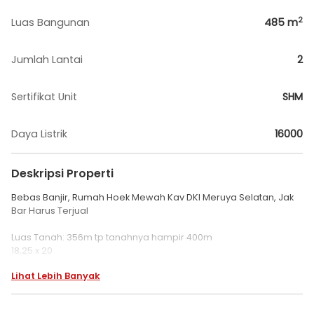
2
Luas Bangunan
485
m
Jumlah Lantai
2
Sertifikat Unit
SHM
Daya Listrik
16000
Deskripsi Properti
Bebas Banjir, Rumah Hoek Mewah Kav DKI Meruya Selatan, Jak
Bar Harus Terjual
Luas Tanah: 356m tp tanahnya hampir 400m
18,25 x 20
Luas Bangunan: 485 m
Lihat Lebih Banyak
Lebar Jalan 6 meter
AC 8 unit
Air Sumur