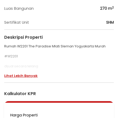
2
Luas Bangunan
270
m
Sertifikat Unit
SHM
Deskripsi Properti
Rumah W2201 The Paradise Mlati Sleman Yogyakarta Murah
#W2201
dijual secara lelang
Lihat Lebih Banyak
Perum The Paradise
Dekat pos satpam ( pintu masuk)
Kel Sendangadi kec Mlati
Kab Sleman Yogyakarta
Kalkulator KPR
LT 270
SHM
Harga 2,7 m
Harga Properti
Cash