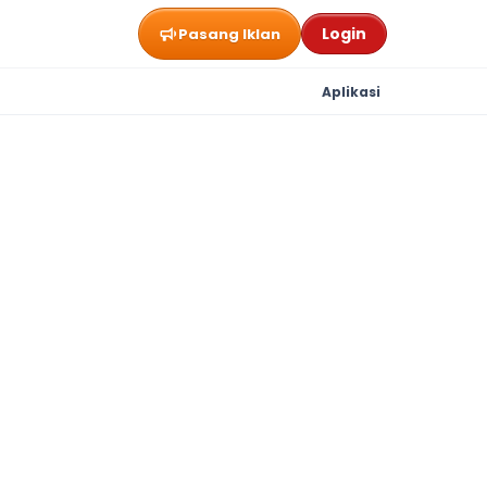
Login
Pasang Iklan
Aplikasi