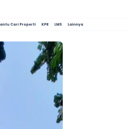
antu Cari Properti
KPR
LMS
Lainnya