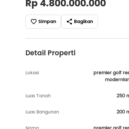
Rp 4.800.000.000
Simpan
Bagikan
Detail Properti
Lokasi
premier golf re
modernla
Luas Tanah
250
Luas Bangunan
200
Nama
premier golf re