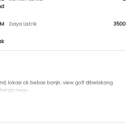
nd
HM
Daya Listrik
3500
ak
d, lokasi ok bebas banjir, view golf dibelakang
, harga nego