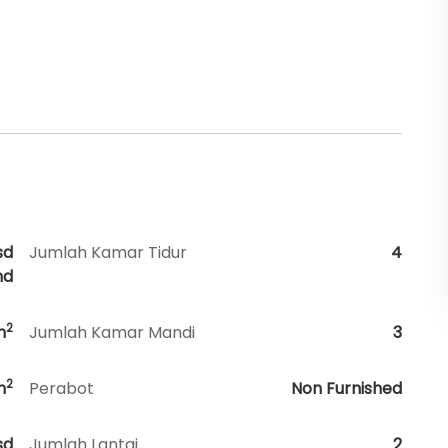
sd
Jumlah Kamar Tidur
4
nd
2
m
Jumlah Kamar Mandi
3
2
m
Perabot
Non Furnished
sd
Jumlah Lantai
2