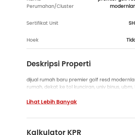
Perumahan/Cluster
modernla
Sertifikat Unit
S
Hoek
Tid
Deskripsi Properti
dijual rumah baru premier golf resd modernlan
rumah, dekat ke tol kunciran, univ binus, ubm
Lihat Lebih Banyak
Kalkulator KPR