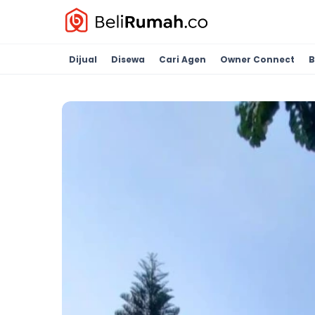
Dijual
Disewa
Cari Agen
Owner Connect
B