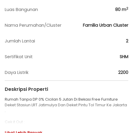
2
Luas Bangunan
80
m
Nama Perumahan/Cluster
Familia Urban Cluster
Jumlah Lantai
2
Sertifikat Unit
SHM
Daya Listrik
2200
Deskripsi Properti
Rumah Tanpa DP 0% Cicilan 5 Jutan Di Bekasi Free Furniture
Deket Stasiun LRT Jatimulya Dan Deket Pintu Tol Timur Ke Jakarta
.
Cek it Out :
Cicilan Mulai 5 Jutaan
Lihat Lebih Banyak