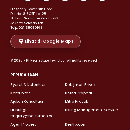
Properti Dijual di Kemayoran >
Prosperity Tower 8th Floor
Properti Dijual di Menteng >
District 8, SCBD Lot 28
Properti Dijual di Senen >
JI. Jend. Sudirman Kav. 52-53
Jakarta Selatan 12190
Properti Dijual di Tanah Abang >
Telp: 021-38959193
Properti Dijual di Cikini >
Properti Dijual di Kramat >
Lihat di Google Maps
Properti Dijual di Pasar Baru >
Properti Dijual di Bendungan Hilir >
© 2026 - PT Real Estate Teknologi. All rights reserved.
Properti Dijual di Jakarta Selatan >
Properti Dijual di Cilandak >
PERUSAHAAN
Properti Dijual di Lebak Bulus >
Syarat & Ketentuan
Kebijakan Privasi
Properti Dijual di Gandaria Selatan >
Properti Dijual di Pondok Labu >
Komunitas
Berita Properti
Properti Dijual di Cipete Selatan >
Ajukan Konsultasi
Mitra Proyek
Properti Dijual di Jagakarsa >
Hubungi:
Listing Management Service
Properti Dijual di Lenteng Agung >
enquiry@belirumah.co
Properti Dijual di Senayan >
Agen Properti
Rentfix.com
Properti Dijual di Pondok Pinang >