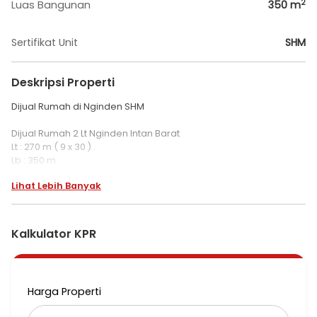
2
Luas Bangunan
350
m
Sertifikat Unit
SHM
Deskripsi Properti
Dijual Rumah di Nginden SHM
Dijual Rumah 2 Lt Nginden Intan Barat
Lt : 270 m ( 9 x 30 ) .
Lb : 350 m
Kt : 7+1
Lihat Lebih Banyak
Km : 3 (kamar mandi dalam) +2
PLN : 5.500 w
PDAM
Hadap Barat
Kalkulator KPR
SHM
Row jalan 3 mobil
Bonus :
Tandon atas & Bawah
Harga Properti
4 AC kamar , kipas angin atas 2, kitchen set, korden, perabot
yang menempel ditinggal