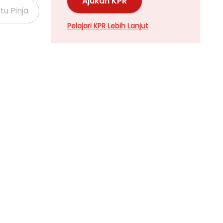
Ajukan KPR
Pelajari KPR Lebih Lanjut
Properti Dijual di Kalideres >
Properti Dijual di Grogol >
Properti Dijual di Meruya >
Properti Dijual di Joglo >