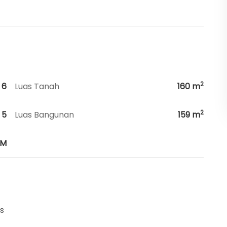
2
6
Luas Tanah
160
m
2
5
Luas Bangunan
159
m
HM
is