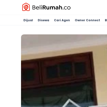
Dijual
Disewa
Cari Agen
Owner Connect
B