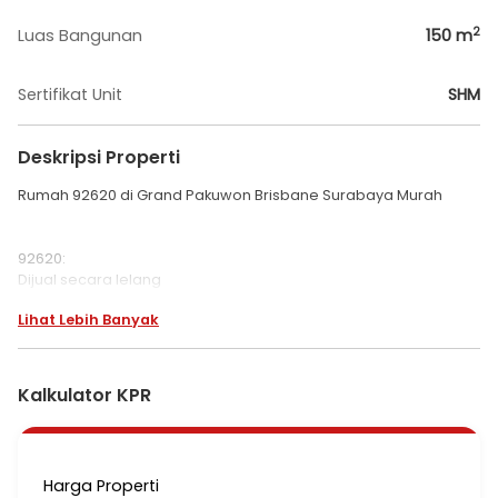
2
Luas Bangunan
150
m
Sertifikat Unit
SHM
Deskripsi Properti
Rumah 92620 di Grand Pakuwon Brisbane Surabaya Murah
92620:
Dijual secara lelang
Lihat Lebih Banyak
PERUM. GRAND PAKUWON KOMPLEK BRISBANE TYPE CORBEY,
KELURAHAN MANUKAN WETAN, KECAMATAN TANDES, KOTA
SURABAYA, PROVINSI JAWA TIMUR
Kalkulator KPR
Luas Tanah: 144m
SHM
Harga: Rp3.1 m
Harga Properti
Cash